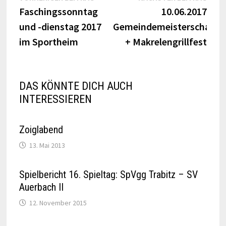
Beitrag:
Beitr
Faschingssonntag
10.06.2017
und -dienstag 2017
Gemeindemeisterschaft
im Sportheim
+ Makrelengrillfest
DAS KÖNNTE DICH AUCH
INTERESSIEREN
Zoiglabend
13. Mai 2013
Spielbericht 16. Spieltag: SpVgg Trabitz – SV
Auerbach II
12. November 2015