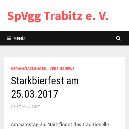
Zum
SpVgg Trabitz e. V.
Inhalt
springen
MENÜ
VERANSTALTUNGEN
/
VEREINSNEWS
Starkbierfest am
25.03.2017
17. März 2017
Am Samstag 25. März findet das traditionelle