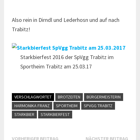
Also rein in Dirndl und Lederhosn und auf nach
Trabitz!
Starkbierfest 2016 der SpVgg Trabitz im
Sportheim Trabitz am 25.03.17
VERSCHLAGWORTET
BROTZEITEN
BÜRGERMEISTERIN
HARMONIKA FRANZ
SPORTHEIM
SPVGG TRABITZ
STARKBIER
STARKBIERFEST
Beitragsnavigation
Vorheriger
Näch
VORHERIGER BEITRAG
NÄCHSTER BEITRAG