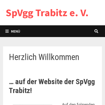
Zum
SpVgg Trabitz e. V.
Inhalt
springen
MENÜ
Herzlich Willkommen
… auf der Website der SpVgg
Trabitz!
Auf den folgenden