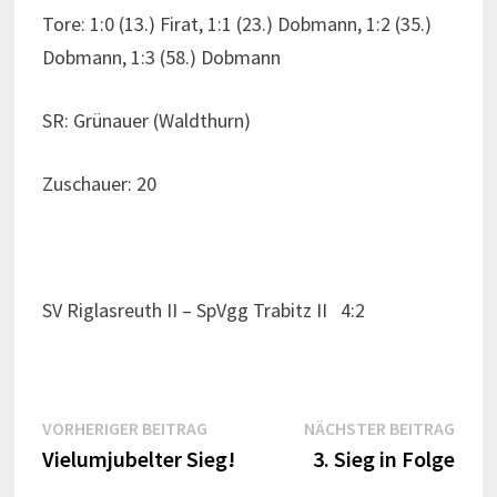
Tore: 1:0 (13.) Firat, 1:1 (23.) Dobmann, 1:2 (35.)
Dobmann, 1:3 (58.) Dobmann
SR: Grünauer (Waldthurn)
Zuschauer: 20
SV Riglasreuth II – SpVgg Trabitz II 4:2
Beitragsnavigation
Vorheriger
Näch
VORHERIGER BEITRAG
NÄCHSTER BEITRAG
Beitrag:
Beitr
Vielumjubelter Sieg!
3. Sieg in Folge