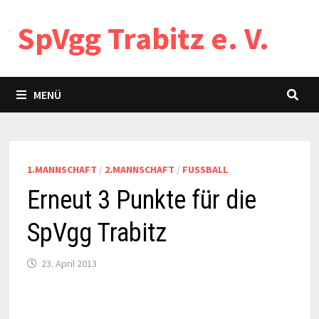
Zum
SpVgg Trabitz e. V.
Inhalt
springen
MENÜ
1.MANNSCHAFT
/
2.MANNSCHAFT
/
FUSSBALL
Erneut 3 Punkte für die
SpVgg Trabitz
23. April 2013