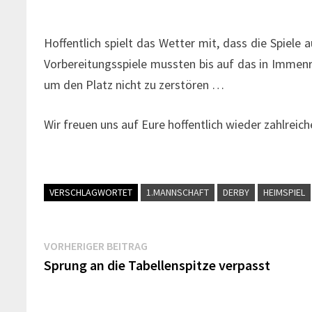
Hoffentlich spielt das Wetter mit, dass die Spiele 
Vorbereitungsspiele mussten bis auf das in Immen
um den Platz nicht zu zerstören …
Wir freuen uns auf Eure hoffentlich wieder zahlreic
VERSCHLAGWORTET
1.MANNSCHAFT
DERBY
HEIMSPIEL
Beitragsnavigation
Vorheriger
VORHERIGER BEITRAG
Beitrag:
Sprung an die Tabellenspitze verpasst