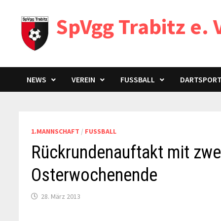
Zum
SpVgg Trabitz e. 
Inhalt
springen
NEWS
VEREIN
FUSSBALL
DARTSPOR
1.MANNSCHAFT
/
FUSSBALL
Rückrundenauftakt mit zwe
Osterwochenende
28. März 2013