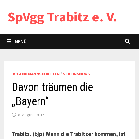
Zum
SpVgg Trabitz e. V.
Inhalt
springen
MENÜ
JUGENDMANNSCHAFTEN
/
VEREINSNEWS
Davon träumen die
„Bayern“
8. August 2015
Trabitz. (bjp) Wenn die Trabitzer kommen, ist