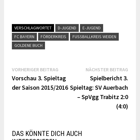
VERSCHLAGWORTET
D-JUGEND
E-JUGEND
FC BAYERN
FÖRDERKREIS
FUSSBALLKREIS WEIDEN
GOLDENE BUCH
Beitragsnavigation
Vorheriger
Näch
VORHERIGER BEITRAG
NÄCHSTER BEITRAG
Beitrag:
Beitr
Vorschau 3. Spieltag
Spielbericht 3.
der Saison 2015/2016
Spieltag: SV Auerbach
– SpVgg Trabitz 2:0
(4:0)
DAS KÖNNTE DICH AUCH