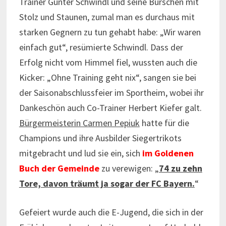
Trainer Günter Schwindl und seine Burschen mit
Stolz und Staunen, zumal man es durchaus mit
starken Gegnern zu tun gehabt habe: „Wir waren
einfach gut“, resümierte Schwindl. Dass der
Erfolg nicht vom Himmel fiel, wussten auch die
Kicker: „Ohne Training geht nix“, sangen sie bei
der Saisonabschlussfeier im Sportheim, wobei ihr
Dankeschön auch Co-Trainer Herbert Kiefer galt.
Bürgermeisterin Carmen Pepiuk
hatte für die
Champions und ihre Ausbilder Siegertrikots
mitgebracht und lud sie ein, sich
im Goldenen
Buch
der Gemeinde
zu verewigen: „
74 zu zehn
Tore, davon träumt ja sogar der FC Bayern.
“
Gefeiert wurde auch die E-Jugend, die sich in der