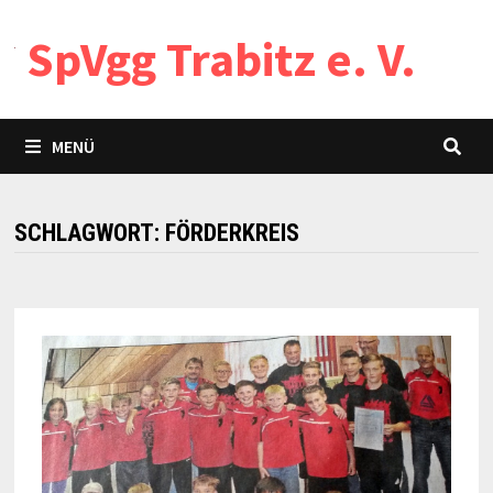
Zum
SpVgg Trabitz e. V.
Inhalt
springen
MENÜ
SCHLAGWORT:
FÖRDERKREIS