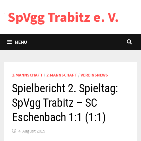
Zum
SpVgg Trabitz e. V.
Inhalt
springen
MENÜ
1.MANNSCHAFT
/
2.MANNSCHAFT
/
VEREINSNEWS
Spielbericht 2. Spieltag:
SpVgg Trabitz – SC
Eschenbach 1:1 (1:1)
4. August 2015