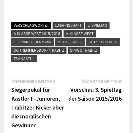
VERSCHLAGWORTET
1.MANNSCHAFT
2. SPIELTAG
A KLASSE WEST 2015/2016
A-KLASSE WEST
FLORIAN BIEDERMANN
MCHAEL WOLF
SC ESCHENBACH
SG TREMMERSDORF/TRABITZ
SPVGG TRABITZ
TSV KASTL II
Beitragsnavigation
Vorheriger
Näch
VORHERIGER BEITRAG
NÄCHSTER BEITRAG
Beitrag:
Beitr
Siegerpokal für
Vorschau 3. Spieltag
Kastler F-Junioren,
der Saison 2015/2016
Trabitzer Kicker aber
die moralischen
Gewinner