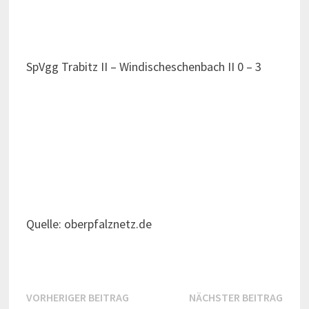
SpVgg Trabitz II – Windischeschenbach II 0 – 3
Quelle: oberpfalznetz.de
Beitragsnavigation
Vorheriger
Näch
VORHERIGER BEITRAG
NÄCHSTER BEITRAG