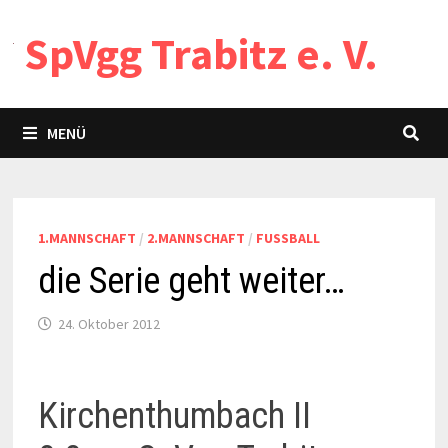
Zum
SpVgg Trabitz e. V.
Inhalt
springen
MENÜ
1.MANNSCHAFT
/
2.MANNSCHAFT
/
FUSSBALL
die Serie geht weiter…
24. Oktober 2012
Kirchenthumbach II