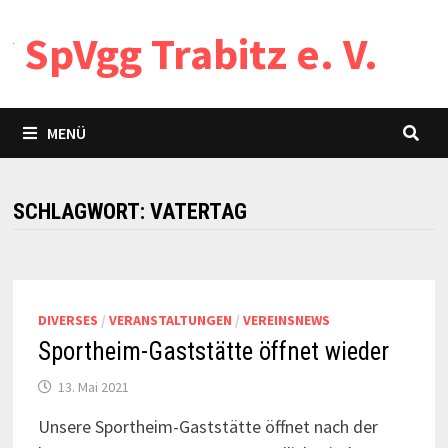
Zum
SpVgg Trabitz e. V.
Inhalt
springen
MENÜ
SCHLAGWORT:
VATERTAG
DIVERSES
/
VERANSTALTUNGEN
/
VEREINSNEWS
Sportheim-Gaststätte öffnet wieder
13. Mai 2021
Unsere Sportheim-Gaststätte öffnet nach der