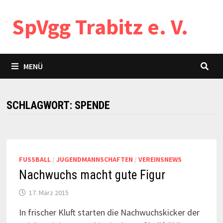
Zum
SpVgg Trabitz e. V.
Inhalt
springen
MENÜ
SCHLAGWORT:
SPENDE
FUSSBALL
/
JUGENDMANNSCHAFTEN
/
VEREINSNEWS
Nachwuchs macht gute Figur
17. März 2015
In frischer Kluft starten die Nachwuchskicker der