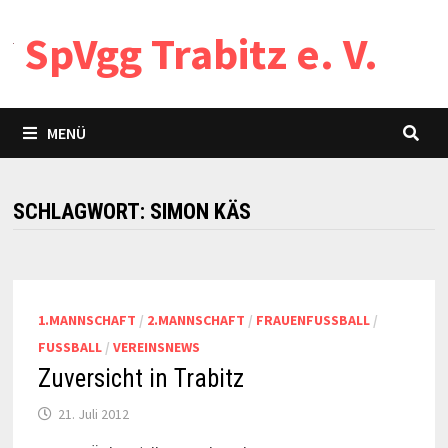
Zum
SpVgg Trabitz e. V.
Inhalt
springen
MENÜ
SCHLAGWORT:
SIMON KÄS
1.MANNSCHAFT
/
2.MANNSCHAFT
/
FRAUENFUSSBALL
/
FUSSBALL
/
VEREINSNEWS
Zuversicht in Trabitz
21. Juli 2012