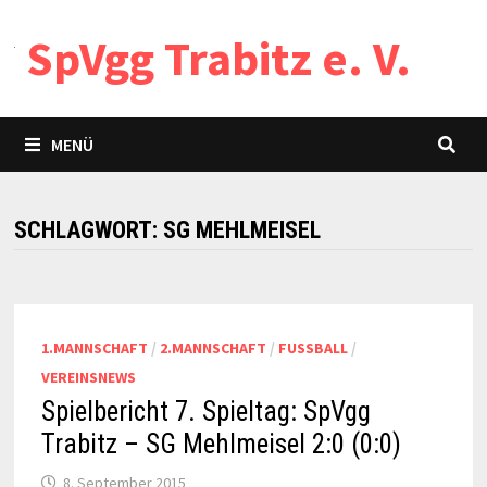
Zum
SpVgg Trabitz e. V.
Inhalt
springen
MENÜ
SCHLAGWORT:
SG MEHLMEISEL
1.MANNSCHAFT
/
2.MANNSCHAFT
/
FUSSBALL
/
VEREINSNEWS
Spielbericht 7. Spieltag: SpVgg
Trabitz – SG Mehlmeisel 2:0 (0:0)
8. September 2015