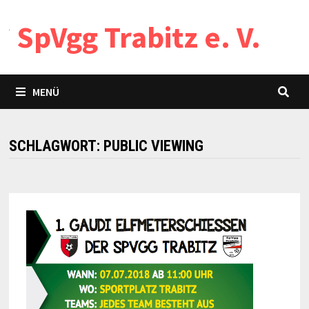
Zum
SpVgg Trabitz e. V.
Inhalt
springen
MENÜ
SCHLAGWORT:
PUBLIC VIEWING