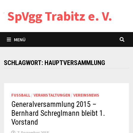
Zum
SpVgg Trabitz e. V.
Inhalt
springen
MENÜ
SCHLAGWORT:
HAUPTVERSAMMLUNG
FUSSBALL
/
VERANSTALTUNGEN
/
VEREINSNEWS
Generalversammlung 2015 –
Bernhard Schreglmann bleibt 1.
Vorstand
7. Dezember 2015