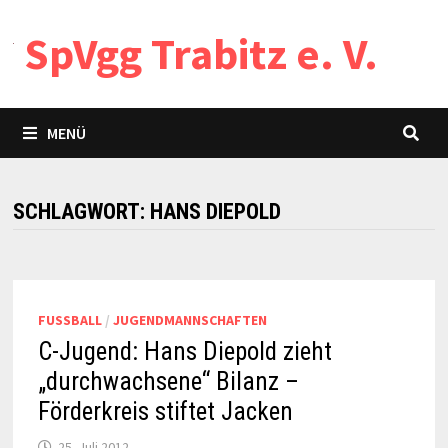
Zum
SpVgg Trabitz e. V.
Inhalt
springen
MENÜ
SCHLAGWORT:
HANS DIEPOLD
FUSSBALL
/
JUGENDMANNSCHAFTEN
C-Jugend: Hans Diepold zieht
„durchwachsene“ Bilanz –
Förderkreis stiftet Jacken
25. Juli 2012