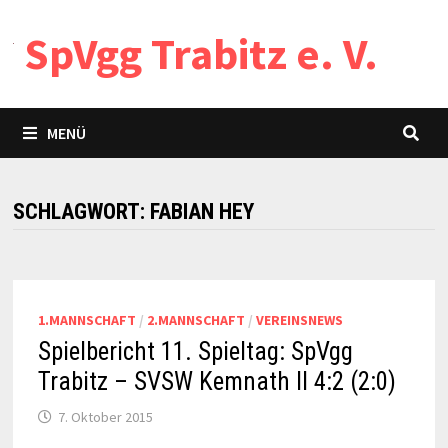
Zum
SpVgg Trabitz e. V.
Inhalt
springen
MENÜ
SCHLAGWORT:
FABIAN HEY
1.MANNSCHAFT
/
2.MANNSCHAFT
/
VEREINSNEWS
Spielbericht 11. Spieltag: SpVgg
Trabitz – SVSW Kemnath II 4:2 (2:0)
7. Oktober 2015