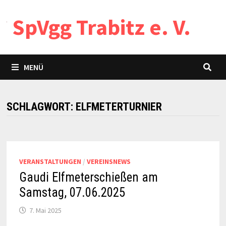
Zum
SpVgg Trabitz e. V.
Inhalt
springen
MENÜ
SCHLAGWORT:
ELFMETERTURNIER
VERANSTALTUNGEN
/
VEREINSNEWS
Gaudi Elfmeterschießen am
Samstag, 07.06.2025
7. Mai 2025