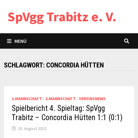
Zum
SpVgg Trabitz e. V.
Inhalt
springen
MENÜ
SCHLAGWORT:
CONCORDIA HÜTTEN
1.MANNSCHAFT
/
2.MANNSCHAFT
/
VEREINSNEWS
Spielbericht 4. Spieltag: SpVgg
Trabitz – Concordia Hütten 1:1 (0:1)
18. August 2015