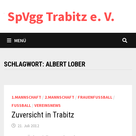
Zum
SpVgg Trabitz e. V.
Inhalt
springen
MENÜ
SCHLAGWORT:
ALBERT LOBER
1.MANNSCHAFT
/
2.MANNSCHAFT
/
FRAUENFUSSBALL
/
FUSSBALL
/
VEREINSNEWS
Zuversicht in Trabitz
21. Juli 2012