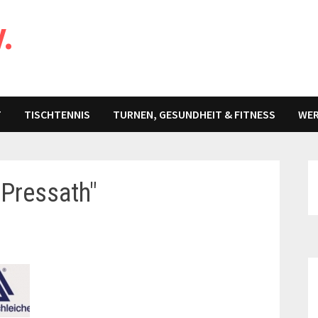
V.
T
TISCHTENNIS
TURNEN, GESUNDHEIT & FITNESS
WER
 Pressath"