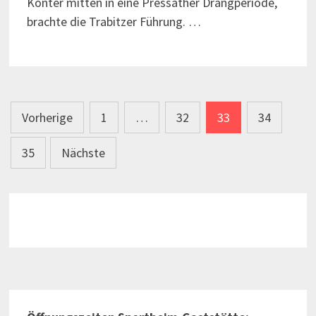
Konter mitten in eine Pressather Drangperiode,
brachte die Trabitzer Führung. …
Seitennummerierung
Vorherige
1
…
32
33
34
der
35
Nächste
Beiträge