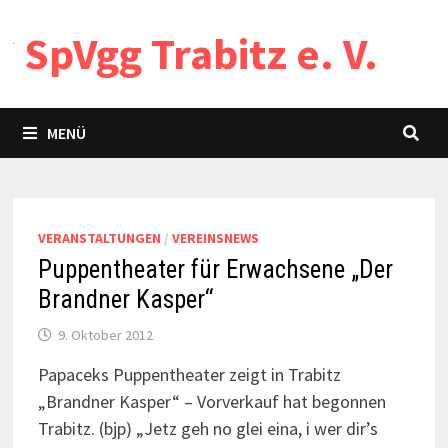
Zum
SpVgg Trabitz e. V.
Inhalt
springen
MENÜ
News
VERANSTALTUNGEN
/
VEREINSNEWS
Puppentheater für Erwachsene „Der
Brandner Kasper“
9. Oktober 2012
Papaceks Puppentheater zeigt in Trabitz
„Brandner Kasper“ – Vorverkauf hat begonnen
Trabitz. (bjp) „Jetz geh no glei eina, i wer dir’s