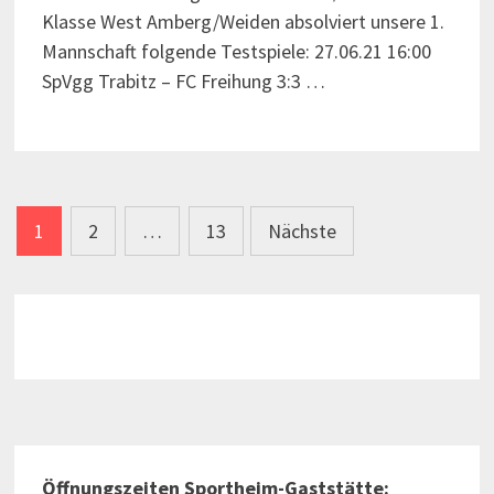
Klasse West Amberg/Weiden absolviert unsere 1.
Mannschaft folgende Testspiele: 27.06.21 16:00
SpVgg Trabitz – FC Freihung 3:3 …
Seitennummerierung
1
2
…
13
Nächste
der
Beiträge
Öffnungszeiten Sportheim-Gaststätte: