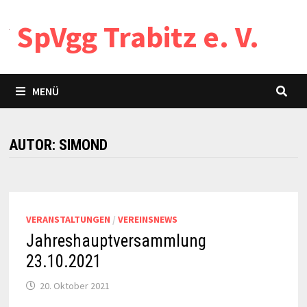
Zum
SpVgg Trabitz e. V.
Inhalt
springen
MENÜ
AUTOR:
SIMOND
VERANSTALTUNGEN
/
VEREINSNEWS
Jahreshauptversammlung
23.10.2021
20. Oktober 2021